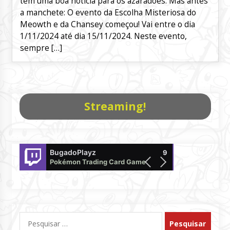
tem uma boa notícia para os azaradões. Mas antes
a manchete: O evento da Escolha Misteriosa do
Meowth e da Chansey começou! Vai entre o dia
1/11/2024 até dia 15/11/2024. Neste evento,
sempre […]
Streaming!
BugadoPlayz
DaniloTakagi
9
Pokémon Trading Card Game
offline
Pesquisar
por: