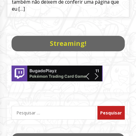
também não deixem de conferir uma página que
eu […]
Streaming!
BugadoPlayz
PokemonTCG
11
Pokémon Trading Card Game
offline
Pesquisar
por: