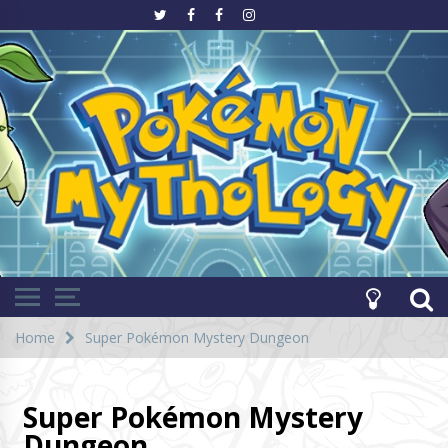
Ir
para
o
Evoluindo junto com Pokémon!
site
Pokémon
Mythology
Home
Super Pokémon Mystery Dungeon
Super Pokémon Mystery
Dungeon