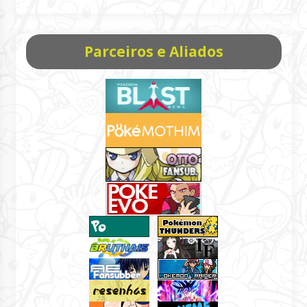
Parceiros e Aliados