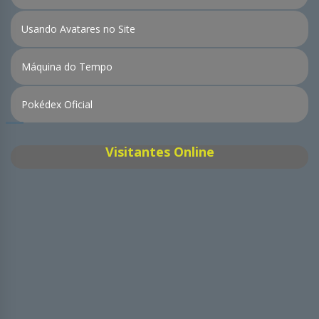
Usando Avatares no Site
Máquina do Tempo
Pokédex Oficial
Visitantes Online