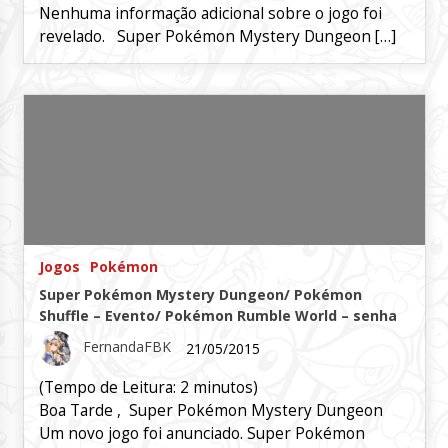
Nenhuma informação adicional sobre o jogo foi
revelado. Super Pokémon Mystery Dungeon […]
Jogos
Pokémon
Super Pokémon Mystery Dungeon/ Pokémon
Shuffle – Evento/ Pokémon Rumble World – senha
FernandaFBK
21/05/2015
(Tempo de Leitura:
2
minutos)
Boa Tarde , Super Pokémon Mystery Dungeon
Um novo jogo foi anunciado. Super Pokémon