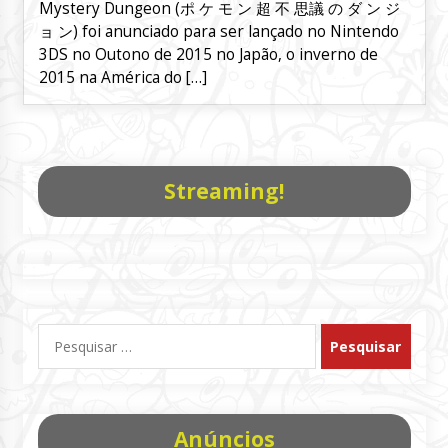
Mystery Dungeon (ポ ケ モ ン 超 不 思議 の ダ ン ジ
ョ ン) foi anunciado para ser lançado no Nintendo
3DS no Outono de 2015 no Japão, o inverno de
2015 na América do […]
Streaming!
Pesquisar
por:
Anúncios