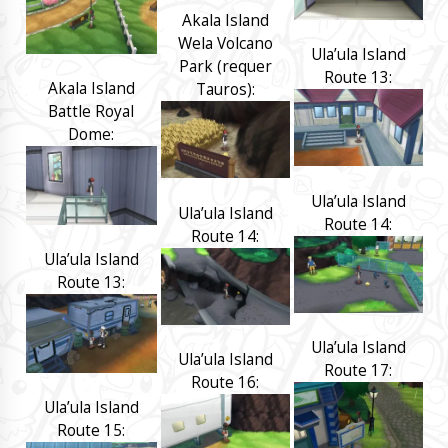
Akala Island
Wela Volcano
Ula’ula Island
Park (requer
Route 13:
Akala Island
Tauros):
Battle Royal
Dome:
Ula’ula Island
Ula’ula Island
Route 14:
Route 14:
Ula’ula Island
Route 13:
Ula’ula Island
Ula’ula Island
Route 17:
Route 16:
Ula’ula Island
Route 15: