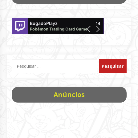
BugadoPlayz
DaniloTakagi
14
Pokémon Trading Card Game
offline
Pesquisar
por:
Anúncios