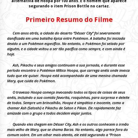
alternativa
de
Hoopa
por
100 anos
. É o homem que aparece
segurando o item
Prison Bottle
no cartaz.
Primeiro Resumo do Filme
Cem anos atrás, a cidade do deserto “Désser City” foi severamente
danificada em uma batalha épica entre Pokémon. A batalha foi iniciada
devido a um Pokémon específico. No entanto, o Pokémon foi selado por
alguém, e a cidade voltou a ser tão pacífica como sempre, e com ainda é
hoje.
Ash, Pikachu e seus amigos continuam a sua jornada, e durante esse
período encontra o Pokémon Mítico Hoopa, que carrega anéis onde invoca
tudo que ele quiser. Hoopa está acompanhado de uma menina chamada
Mary, que cuida do Pokémon.
O travesso Hoopa começa invocando todos os tipos de coisas de seus
anéis, incluindo a sua comida favorita, rosquinhas, para surpresa e deleite
de todos. Sempre um brincalhão, Hoopa é simpático e inocente, como a
chamar Ash (Satoshi) e Pikachu de Saton e Pikan. Ele rapidamente faz
amizade com o grupo e todos decidem viajar juntos.
Quando eles chegam em Désser City, Ash e os outros conhecem o irmão
mais velho de Mary, que se chama Barza. No entanto, algo parece fora do
comum sobre. Em um olhar mais atento, ele está segurando a “Prison