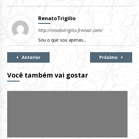
RenatoTrigilio
http://renatotrigilio.freevar.com/
Sou o que sou apenas...
Continue
Anterior
Próximo
Lendo
Você também vai gostar