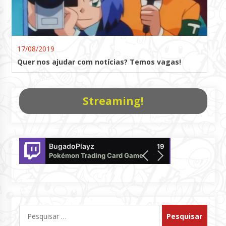
17/08/2019
Quer nos ajudar com notícias? Temos vagas!
Streaming!
BugadoPlayz
Pokemon
19
Pokémon Trading Card Game Live
offline
Pesquisar
por: