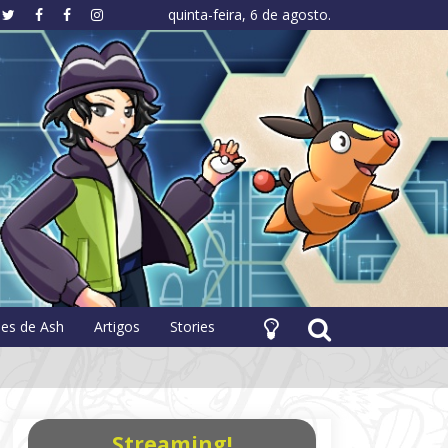
quinta-feira, 6 de agosto.
hology
pes de Ash
Artigos
Stories
Streaming!