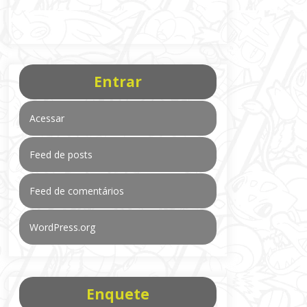
Entrar
Acessar
Feed de posts
Feed de comentários
WordPress.org
Enquete