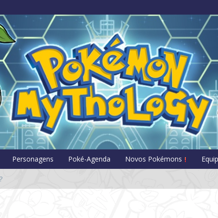
Pokémon Myt
Personagens
Poké-Agenda
Novos Pokémons
Equi
?