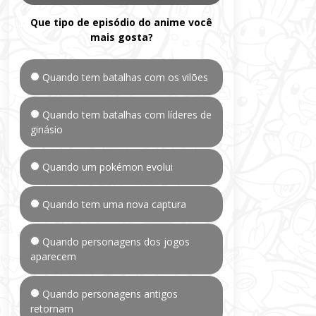
Que tipo de episódio do anime você
mais gosta?
Quando tem batalhas com os vilões
Quando tem batalhas com líderes de
ginásio
Quando um pokémon evolui
Quando tem uma nova captura
Quando personagens dos jogos
aparecem
Quando personagens antigos
retornam