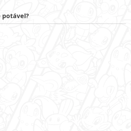
 potável?
DaniloTakagi
offline