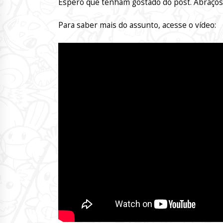
Espero que tenham gostado do post. Abraços
Para saber mais do assunto, acesse o vídeo: