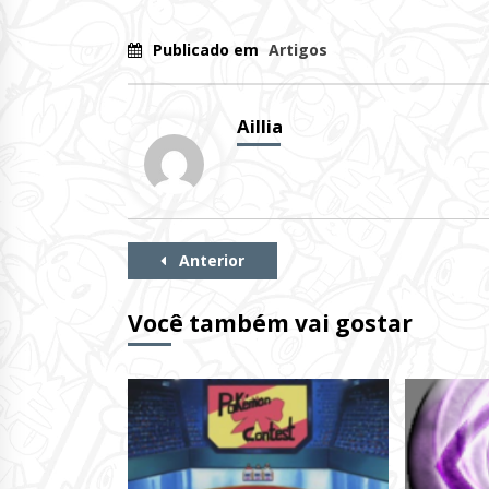
Publicado em
Artigos
Aillia
Continue
Anterior
Lendo
Você também vai gostar