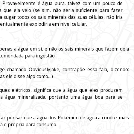
? Provavelmente é água pura, talvez com um pouco de
que ela veio (se sim, não seria suficiente para fazer
a sugar todos os sais minerais das suas células, não iria
ventualmente explodiria em nível celular.
enas a água em si, e não os sais minerais que fazem dela
ecomendada para ingestão.
e chamado ObviouslyJake, contrapõe essa fala, dizendo:
as ele disse algo como…)
ues elétricos, significa que a água que eles produzem
ma água mineralizada, portanto uma água boa para se
os faz pensar que a água dos Pokémon de água a conduz mais
da e própria para consumo.