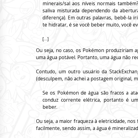
minerais/sal aos níveis normais também
saliva misturada dependendo da abertura 
diferença). Em outras palavras, bebê-la iri
te hidratar, é se você beber muito, você e
[…]
Ou seja, no caso, os Pokémon produziriam ap
uma água potável. Portanto, uma água não r
Contudo, um outro usuário da StackExchang
(desculpem, não achei a postagem original, m
Se os Pokémon de água são fracos a ataq
conduz corrente elétrica, portanto é u
beber.
Ou seja, a maior fraqueza à eletricidade, n
facilmente, sendo assim, a água é mineraliza