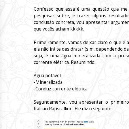
Confesso que essa é uma questão que me i
pesquisar sobre, e trazer alguns resulta
conclusão concreta, vou apresentar argumen
que vocês acham kkkkk.
Primeiramente, vamos deixar claro o que é á
ela não irá te desidratar (sim, dependendo da
seja, é uma água mineralizada com a prese
corrente elétrica. Resumindo:
Água potável: Água não
-Mineralizada -Destilada (
-Conduz corrente elétrica -Não c
Segundamente, vou apresentar o primeir
Itallian Rapscallion. Ele diz o seguinte: