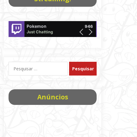
Pokemon
BugadoPlayz
946
Just Chatting
offline
Pesquisar
por:
Anúncios