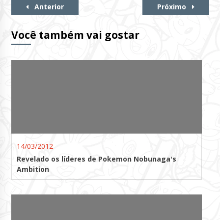
Continue
Anterior
Próximo
Lendo
Você também vai gostar
14/03/2012
Revelado os líderes de Pokemon Nobunaga's
Ambition