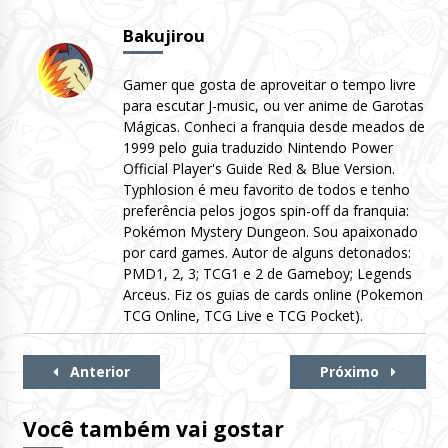
Bakujirou
Gamer que gosta de aproveitar o tempo livre
para escutar J-music, ou ver anime de Garotas
Mágicas. Conheci a franquia desde meados de
1999 pelo guia traduzido Nintendo Power
Official Player's Guide Red & Blue Version.
Typhlosion é meu favorito de todos e tenho
preferência pelos jogos spin-off da franquia:
Pokémon Mystery Dungeon. Sou apaixonado
por card games. Autor de alguns detonados:
PMD1, 2, 3; TCG1 e 2 de Gameboy; Legends
Arceus. Fiz os guias de cards online (Pokemon
TCG Online, TCG Live e TCG Pocket).
Continue
Anterior
Próximo
Lendo
Você também vai gostar