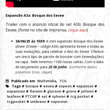
Expansão A3a: Bosque dos Eevee
Trailer com o anúncio oficial do set A3b: Bosque dos
Eevee. (fonte no site de imprensa,
clique aqui
)
26/06/25 às 1h59
: A mini expansão Bosque dos Eevee
(
Eevee Groove – código A3b
) apresenta Eevee e todas as
suas evoluções, para celebrar o Ano do Eevee. Oferece
um único tipo de pacote de booster com Eevee(luções)
na capa. Nele teremos +100 novas cartas. Com a data
de lançamento para
26 de junho
. (
conforme dados
pokemon zone, clique
)
Publicado em
Multimídia
,
TCG
Tags #
bosque
#
eevee
#
espeon
#
expansao
#
expansion
#
flareon
#
glaceon
#
grove
#
jolteon
#
leafeon
#
PTCGP
#
set
#
sylveon
#
tcg pocket
#
tcgpocket
#
umbreon
#
vaporeon