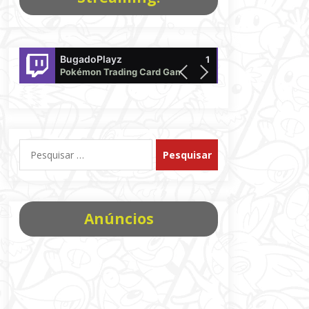
BugadoPlayz
DaniloTakagi
1
Pokémon Trading Card Game
offline
Pesquisar
por:
Anúncios