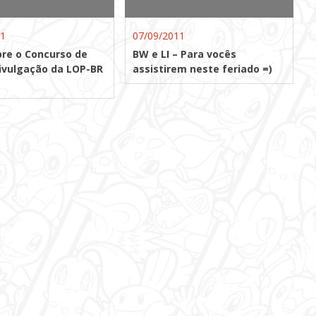
11
07/09/2011
bre o Concurso de
BW e LI – Para vocês
ivulgação da LOP-BR
assistirem neste feriado =)