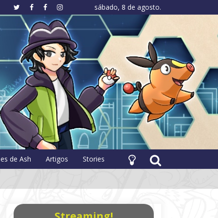
sábado, 8 de agosto.
hology
pes de Ash
Artigos
Stories
Streaming!