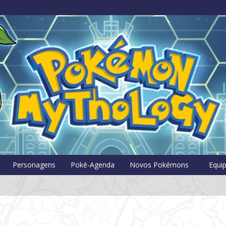
Pokémon Myt
Personagens
Poké-Agenda
Novos Pokémons
Equi