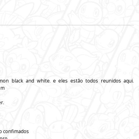
PokemonTCG
offline
mon black and white. e eles estão todos reunidos aqui.
em
r.
o confimados
coro