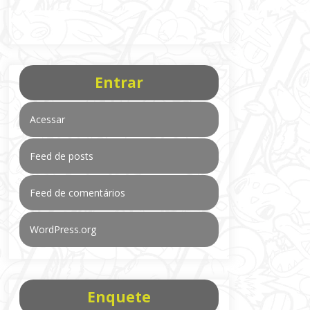
Entrar
Acessar
Feed de posts
Feed de comentários
WordPress.org
Enquete