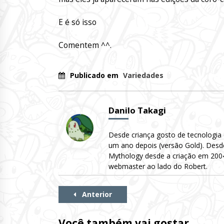
E é só isso
Comentem ^^.
Publicado em
Variedades
Danilo Takagi
Desde criança gosto de tecnologia
um ano depois (versão Gold). Desd
Mythology desde a criação em 2004 
webmaster ao lado do Robert.
Continue
Anterior
Lendo
Você também vai gostar