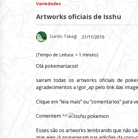
Variedades
Artworks oficiais de Isshu
Danilo Takagi
21/11/2010
(Tempo de Leitura:
< 1
minuto)
Olá pokemaniacos!
sairam todas os artworks oficiais de poke
agradecimentos a Igor_ap pelo link das imag
Clique em ”leia mais” ou ”comentarios” para ve
Comentem ^^.
Esses são os artworks lembrando que não sã
mas eles já apareceram nas edições da coro-