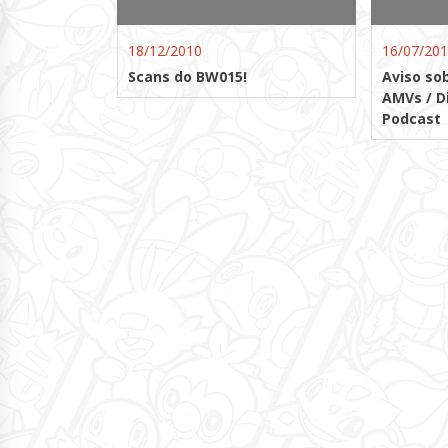
18/12/2010
16/07/20
Scans do BW015!
Aviso so
AMVs / D
Podcast