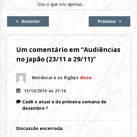
Sou o que sou apenas...
Continue
Anterior
Próximo
Lendo
Um comentário em “
Audiências
no Japão (23/11 a 29/11)
”
Mordecai e os Rigbys
disse:
11/12/2015 às 21:14
Cadê o atual o da primeira semana de
dezembro ?
Discussão encerrada.