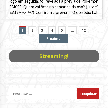
logo em seguida, foi revelada a prévia de Pokémon
SM008: Quem vai ficar no comando do ovo? (タマゴ
系はだ〜わだ?). Confiram a prévia: O episódio […]
Paginação
1
2
3
4
5
…
12
de
Próximo
posts
Streaming!
Pesquisar
por: