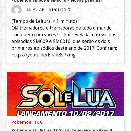
Pokémon SM009 e SM0010 – Novas prévias!
FELIPE_AR
01/01/2017
(Tempo de Leitura:
< 1
minuto)
Olá treinadores e treinadoras de todo o mundo!!
Tudo bem com vocês? Foi revelada a prévia dos
episódios SM009 e SM0010, que serão os dois
primeiros episódios deste ano de 2017! Confiram:
https://youtu.be/E-iakBsPxmg
Pokémon
TCG
Pokémon Sol & Lua TCG- Em fevereiro no Brasil!