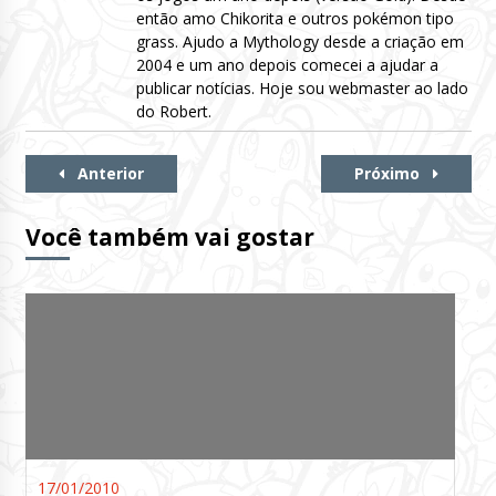
então amo Chikorita e outros pokémon tipo
grass. Ajudo a Mythology desde a criação em
2004 e um ano depois comecei a ajudar a
publicar notícias. Hoje sou webmaster ao lado
do Robert.
Continue
Anterior
Próximo
Lendo
Você também vai gostar
17/01/2010