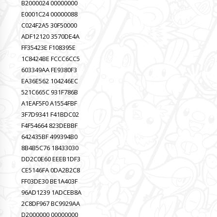
B2000024 00000000
E0001C24 00000088
C024F2A5 30F50000
ADF12120 3570DE4A
FF35423E F108395E
1C8424BE FCCC6CC5
603349AA FE9380F3
EA36E562 104246EC
521C665C 931F786B
A1EAF5F0 A1554FBF
3F7D9341 F41BDC02
F4F54664 823DEBBF
642435BF 499394B0
8B4B5C76 18433030
DD2C0E60 EEEB1DF3
CE5146FA 0DA2B2C8
FF03DE30 BE1A403F
96AD1239 1ADCEB8A
2C8DF967 BC9929AA
D2000000 00000000