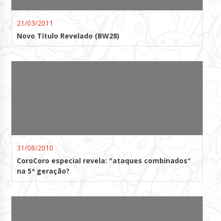
21/03/2011
Novo Título Revelado (BW28)
31/08/2010
CoroCoro especial revela: "ataques combinados"
na 5ª geração?