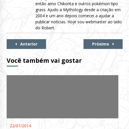
então amo Chikorita e outros pokémon tipo
grass. Ajudo a Mythology desde a criação em
2004 e um ano depois comecei a ajudar a
publicar notícias. Hoje sou webmaster ao lado
do Robert.
Continue
Anterior
Próximo
Lendo
Você também vai gostar
22/01/2014