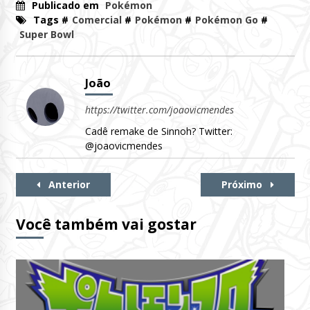
Publicado em
Pokémon
Tags #
Comercial
#
Pokémon
#
Pokémon Go
#
Super Bowl
João
https://twitter.com/joaovicmendes
Cadê remake de Sinnoh? Twitter:
@joaovicmendes
Continue
Anterior
Próximo
Lendo
Você também vai gostar