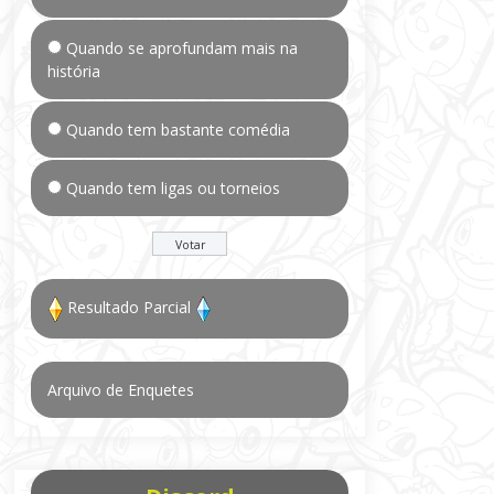
Quando se aprofundam mais na
história
Quando tem bastante comédia
Quando tem ligas ou torneios
Resultado Parcial
Arquivo de Enquetes