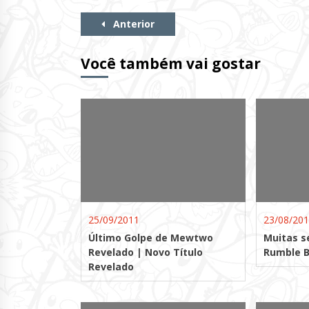
Continue
Anterior
Lendo
Você também vai gostar
25/09/2011
23/08/20
Último Golpe de Mewtwo
Muitas 
Revelado | Novo Título
Rumble B
Revelado