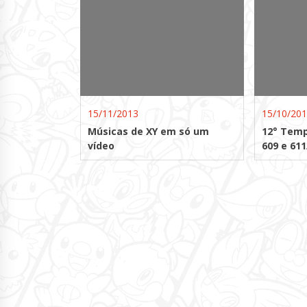
15/11/2013
15/10/20
Músicas de XY em só um
12° Temp
vídeo
609 e 611