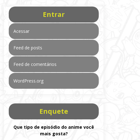
Entrar
Acessar
Feed de posts
Feed de comentários
WordPress.org
Enquete
Que tipo de episódio do anime você
mais gosta?