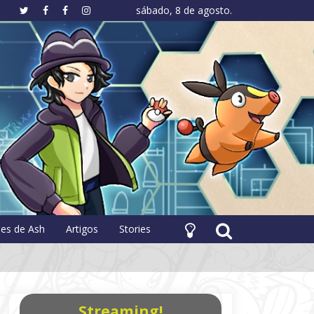
sábado, 8 de agosto.
hology
pes de Ash
Artigos
Stories
Streaming!