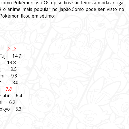
s, como Pokémon usa. Os episódios são feitos a moda antiga.
é o anime mais popular no Japão.Como pode ser visto no
e Pokémon ficou em sétimo:
i 21.2
Fuji 14.7
i 13.8
uji 9.5
hi 9.3
NTV 8.0
o 7.8
 Asahi 6.4
i 6.2
Tokyo 5.3