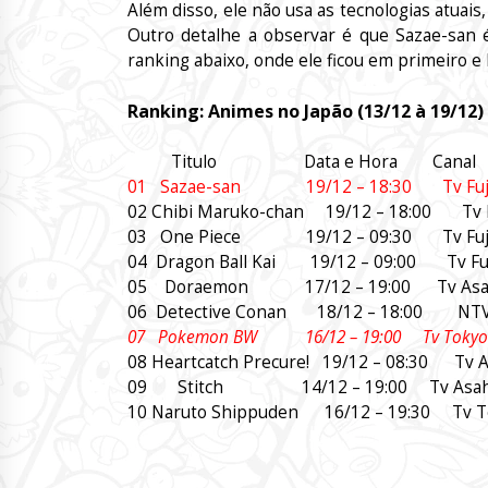
Além disso, ele não usa as tecnologias atuai
Outro detalhe a observar é que Sazae-san 
ranking abaixo, onde ele ficou em primeiro 
Ranking: Animes no Japão (13/12 à 19/12)
Titulo Data e Hora Canal
01 Sazae-san 19/12 – 18:30 Tv Fuj
02 Chibi Maruko-chan 19/12 – 18:00 Tv 
03 One Piece 19/12 – 09:30 Tv Fuj
04 Dragon Ball Kai 19/12 – 09:00 Tv F
05 Doraemon 17/12 – 19:00 Tv Asa
06 Detective Conan 18/12 – 18:00 
07 Pokemon BW 16/12 – 19:00 Tv Toky
08 Heartcatch Precure! 19/12 – 08:30 Tv
09 Stitch 14/12 – 19:00 Tv Asah
10 Naruto Shippuden 16/12 – 19:30 Tv 