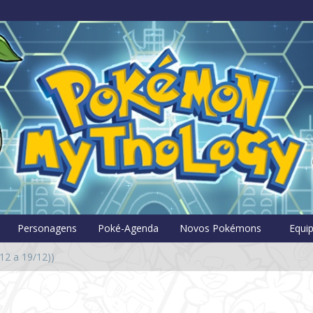
Pokémon Myt
Personagens
Poké-Agenda
Novos Pokémons
Equi
12 a 19/12))