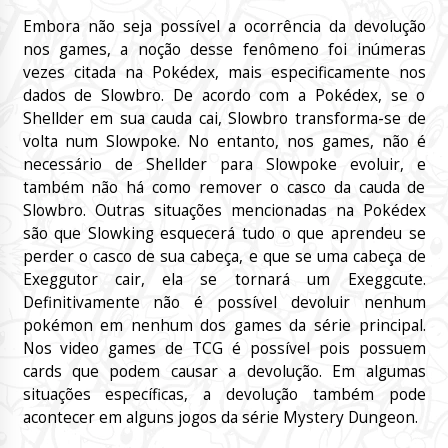
Embora não seja possível a ocorrência da devolução
nos games, a noção desse fenômeno foi inúmeras
vezes citada na Pokédex, mais especificamente nos
dados de Slowbro. De acordo com a Pokédex, se o
Shellder em sua cauda cai, Slowbro transforma-se de
volta num Slowpoke. No entanto, nos games, não é
necessário de Shellder para Slowpoke evoluir, e
também não há como remover o casco da cauda de
Slowbro. Outras situações mencionadas na Pokédex
são que Slowking esquecerá tudo o que aprendeu se
perder o casco de sua cabeça, e que se uma cabeça de
Exeggutor cair, ela se tornará um Exeggcute.
Definitivamente não é possível devoluir nenhum
pokémon em nenhum dos games da série principal.
Nos video games de TCG é possível pois possuem
cards que podem causar a devolução. Em algumas
situações específicas, a devolução também pode
acontecer em alguns jogos da série Mystery Dungeon.