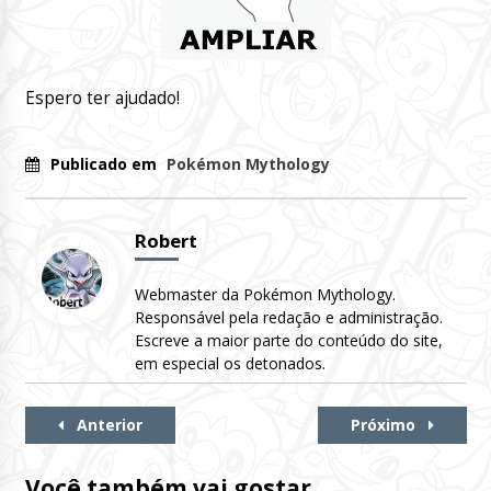
Espero ter ajudado!
Publicado em
Pokémon Mythology
Robert
Webmaster da Pokémon Mythology.
Responsável pela redação e administração.
Escreve a maior parte do conteúdo do site,
em especial os detonados.
Continue
Anterior
Próximo
Lendo
Você também vai gostar