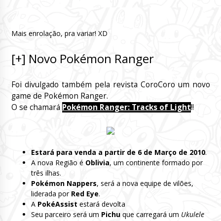
Mais enrolação, pra variar! XD
[+] Novo Pokémon Ranger
Foi divulgado também pela revista CoroCoro um novo
game de Pokémon Ranger.
O se chamará
Pokémon Ranger: Tracks of Light
!!
Estará para venda a partir de 6 de Março de 2010
.
A nova Região é
Oblivia
, um continente formado por
três ilhas.
Pokémon Nappers
, será a nova equipe de vilões,
liderada por
Red Eye
.
A
PokéAssist
estará devolta
Seu parceiro será um
Pichu
que carregará um
Ukulele