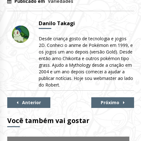
Publicado em
Variedades
Danilo Takagi
Desde criança gosto de tecnologia e jogos
2D. Conheci o anime de Pokémon em 1999, e
os jogos um ano depois (versão Gold). Desde
então amo Chikorita e outros pokémon tipo
grass. Ajudo a Mythology desde a criação em
2004 e um ano depois comecei a ajudar a
publicar notícias. Hoje sou webmaster ao lado
do Robert.
Continue
Anterior
Próximo
Lendo
Você também vai gostar