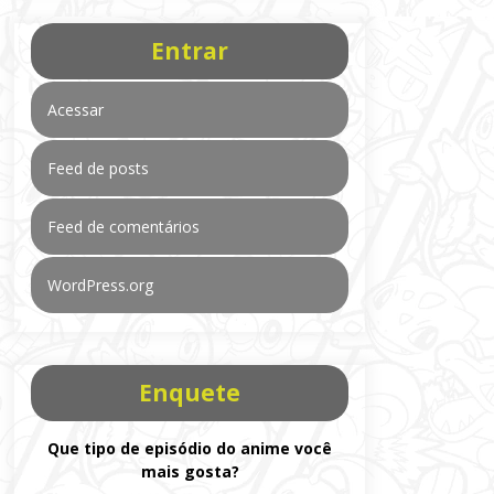
Entrar
Acessar
Feed de posts
Feed de comentários
WordPress.org
Enquete
Que tipo de episódio do anime você
mais gosta?