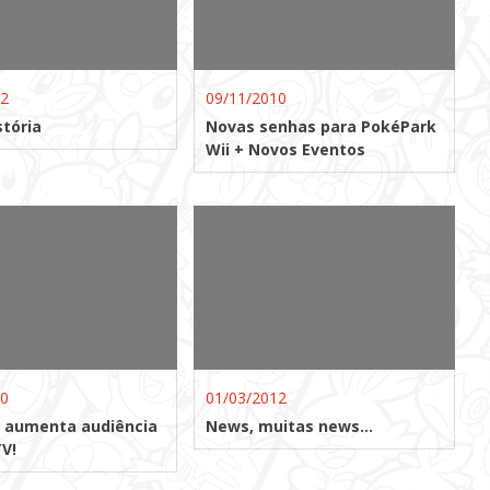
12
09/11/2010
stória
Novas senhas para PokéPark
Wii + Novos Eventos
10
01/03/2012
” aumenta audiência
News, muitas news…
V!