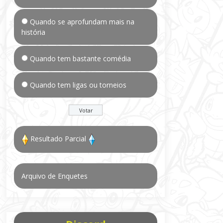
Quando se aprofundam mais na
história
Quando tem bastante comédia
Quando tem ligas ou torneios
Resultado Parcial
Arquivo de Enquetes