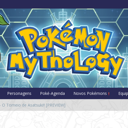
Pokémon Myt
Personagens
Poké-Agenda
Novos Pokémons
Equi
O Torneio de Asatsuki!! [PREVIEW]