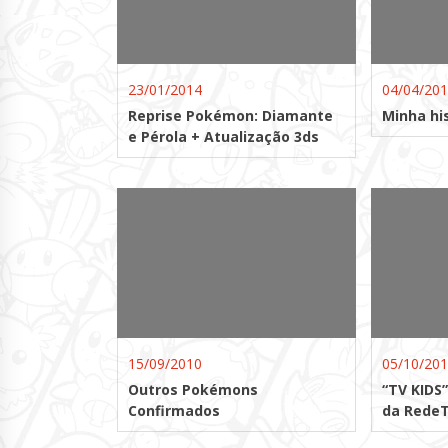
23/01/2014
04/04/20
Reprise Pokémon: Diamante
Minha hi
e Pérola + Atualização 3ds
15/09/2010
05/10/20
Outros Pokémons
“TV KIDS
Confirmados
da RedeT