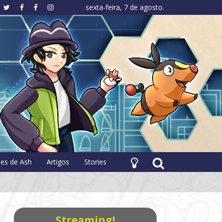
sexta-feira, 7 de agosto.
hology
pes de Ash
Artigos
Stories
Streaming!