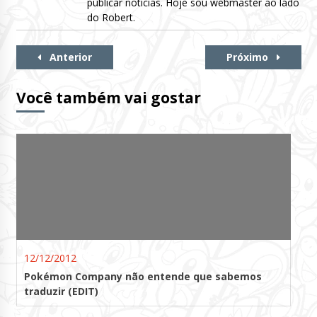
publicar notícias. Hoje sou webmaster ao lado
do Robert.
Continue
Anterior
Próximo
Lendo
Você também vai gostar
12/12/2012
Pokémon Company não entende que sabemos
traduzir (EDIT)