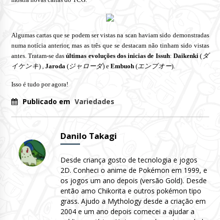
Algumas cartas que se podem ser vistas na scan haviam sido demonstradas
numa notícia anterior, mas as três que se destacam não tinham sido vistas
antes. Tratam-se das
últimas
evoluções dos inicias de Issuh
:
Daikenki
(
ダ
イケンキ
) ,
Jaroda
(
ジャローダ
) e
Embuoh
(
エンブオー
).
Isso é tudo por agora!
Publicado em
Variedades
Danilo Takagi
Desde criança gosto de tecnologia e jogos
2D. Conheci o anime de Pokémon em 1999, e
os jogos um ano depois (versão Gold). Desde
então amo Chikorita e outros pokémon tipo
grass. Ajudo a Mythology desde a criação em
2004 e um ano depois comecei a ajudar a