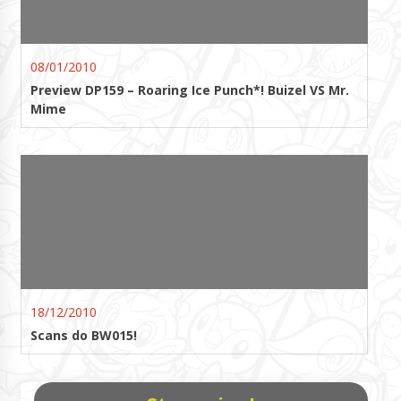
08/01/2010
Preview DP159 – Roaring Ice Punch*! Buizel VS Mr.
Mime
18/12/2010
Scans do BW015!