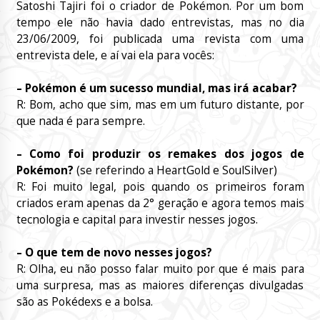
Satoshi Tajiri foi o criador de Pokémon. Por um bom
tempo ele não havia dado entrevistas, mas no dia
23/06/2009, foi publicada uma revista com uma
entrevista dele, e aí vai ela para vocês:
– Pokémon é um sucesso mundial, mas irá acabar?
R: Bom, acho que sim, mas em um futuro distante, por
que nada é para sempre.
– Como foi produzir os
remakes
dos jogos de
Pokémon
?
(se referindo a HeartGold e SoulSilver)
R: Foi muito legal, pois quando os primeiros foram
criados eram apenas da 2° geração e agora temos mais
tecnologia e capital para investir nesses jogos.
– O que tem de novo nesses jogos?
R: Olha, eu não posso falar muito por que é mais para
uma surpresa, mas as maiores diferenças divulgadas
são as
Pokédexs
e a bolsa.