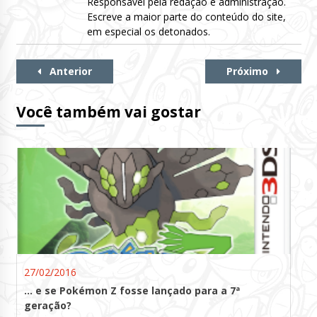
Responsável pela redação e administração.
Escreve a maior parte do conteúdo do site,
em especial os detonados.
Continue
Anterior
Próximo
Lendo
Você também vai gostar
27/02/2016
… e se Pokémon Z fosse lançado para a 7ª
geração?