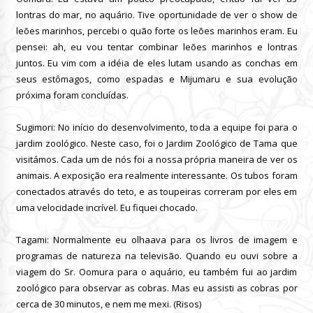
lontras do mar, no aquário.
Tive oportunidade de ver o show de
leões marinhos, percebi o quão forte os leões marinhos eram.
Eu
pensei: ah, eu vou tentar combinar leões marinhos e lontras
juntos.
Eu vim com a idéia de eles lutam usando as conchas em
seus estômagos, como espadas e Mijumaru e sua evolução
próxima foram concluídas.
Sugimori: No início do desenvolvimento, toda a equipe foi para o
jardim zoológico.
Neste caso, foi o Jardim Zoológico de Tama que
visitámos.
Cada um de nós foi a nossa própria maneira de ver os
animais.
A exposição era realmente interessante.
Os tubos foram
conectados através do teto, e as toupeiras correram por eles em
uma velocidade incrível.
Eu fiquei chocado.
Tagami: Normalmente eu olhaava para os livros de imagem e
programas de natureza na televisão.
Quando eu ouvi sobre a
viagem do Sr. Oomura para o aquário, eu também fui ao jardim
zoológico para observar as cobras.
Mas eu assisti as cobras por
cerca de 30 minutos, e nem me mexi.
(Risos)