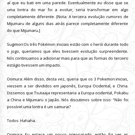
aí que eu bati em uma parede.
Eventualmente eu disse que se
uma lontra do mar foi a evoluir, seria transformar em algo
completamente diferente.
[Nota: A terceira evolução rumores de
Mijumaru de alguns dias atrás parece completamente diferente
do que Mijumaru.]
Sugimori:Os três Pokémon iniciais estão com o herói durante todo
o jogo, queríamos que eles tivessem evolução surpreendente.
Nós continuamos a adicionar mais para que as formas do terceiro
estágio tivessem um impacto.
Oomura: Além disso, desta vez, queria que os 3 Pokemon inicias,
viessem a ser divididos em japonês, Europa Ocidental, e China.
Dissemos que Tsutaaja representaria a Europa ocidental, Pokabu
a China
e Mijumaru o Japão.
Nós discutimos sobre isso: “Não foi
possível uma lontra é um samurai?
Todos: Hahaha.
Oomura: Eu estava um pouco preocupado, então fui ver as