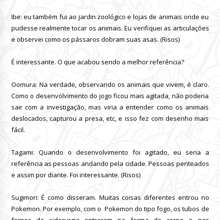
Ibe: eu também fui ao jardin zoológico e lojas de animais onde eu
pudesse realmente tocar os animais.
Eu verifiquei as articulações
e observei como os pássaros dobram suas asas.
(Risos)
É interessante.
O que acabou sendo a melhor referência?
Oomura: Na verdade, observando os animais que vivem, é claro.
Como o desenvolvimento do jogo ficou mais agitada, não poderia
sair com a investigação, mas viria a entender como os animais
deslocados, capturou a presa, etc, e isso fez com desenho mais
fácil.
Tagami: Quando o desenvolvimento foi agitado, eu seria a
referência as pessoas andando pela cidade.
Pessoas penteados
e assim por diante.
Foi interessante.
(Risos)
Sugimori: É como disseram.
Muitas coisas diferentes entrou no
Pokemon.
Por exemplo, com o Pokemon do tipo fogo, os tubos de
fornos de siderurgia entraram na forma do corpo e nas