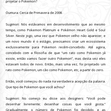
projetar o Pokemon?
Oumura: Cerca de Primavera de 2008.
Sugimori: Nós estávamos em desenvolvimento que ao mesmo
tempo, como Pokemon Platinum e Pokémon Heart Gold e Soul
Silver.
Neste jogo, uma vez que Pokemon velho não aparecer, e
um novo mundo é o estágio, precisamos criar um ecossistema
exclusivamente para Pokemon recém-concebido.
Até agora,
concebido com a filosofia de que “um rato como Pokemon já
existe, então vamos fazer outro Pokemon”, mas desta vez eles
estavam todos de novo.
Então, mais uma vez, foi projetado um
rato como Pokemon, um cão como Pokemon, etc, a partir do zero.
Então, você começou do nada na verdadeira acepção da palavra.
Que tipo de Pokemon que você achou?
Sugimori: No começo eu disse aos designers: “Você pode
desenhar livremente; desenhar coisas que você gosta.”
Gradualmente, o número de Pokemon foi decidido, e as