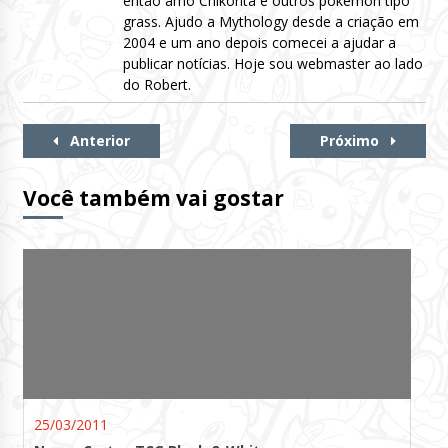
então amo Chikorita e outros pokémon tipo
grass. Ajudo a Mythology desde a criação em
2004 e um ano depois comecei a ajudar a
publicar notícias. Hoje sou webmaster ao lado
do Robert.
Continue
Anterior
Próximo
Lendo
Você também vai gostar
25/03/2011