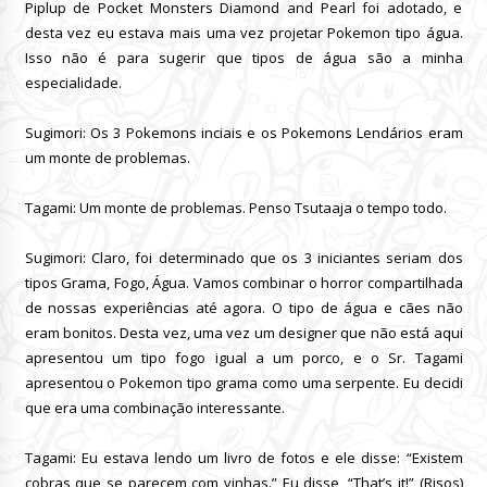
Piplup de Pocket Monsters Diamond and Pearl foi adotado, e
desta vez eu estava mais uma vez projetar Pokemon
tipo água.
Isso não é para sugerir que tipos de água são a minha
especialidade.
Sugimori: Os 3 Pokemons inciais e
os Pokemons Lendários eram
um monte de problemas.
Tagami: Um monte de problemas.
Penso Tsutaaja o tempo todo.
Sugimori: Claro, foi determinado que os 3 iniciantes seriam dos
tipos Grama, Fogo, Água.
Vamos combinar o horror compartilhada
de nossas experiências até agora.
O tipo de água e cães não
eram bonitos.
Desta vez, uma vez um designer que não está aqui
apresentou um tipo fogo igual a um porco, e o Sr. Tagami
apresentou o Pokemon tipo grama como uma serpente.
Eu decidi
que era uma combinação interessante.
Tagami: Eu estava lendo um livro de fotos e ele disse: “Existem
cobras que se parecem com vinhas.” Eu disse, “That’s it!” (Risos)