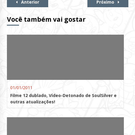
Continue
Anterior
Próximo
Lendo
Você também vai gostar
01/01/2011
Filme 12 dublado, Vídeo-Detonado de SoulSilver e
outras atualizações!