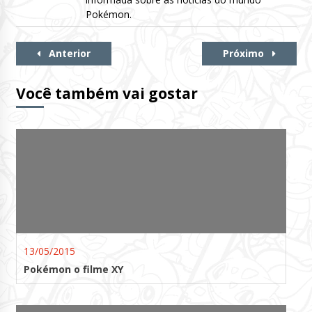
Pokémon.
Continue
Anterior
Próximo
Lendo
Você também vai gostar
13/05/2015
Pokémon o filme XY