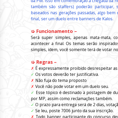
da PM. Isso em comemoração à chegada da n
também são staffers) poderão participar
baseados nas gerações passadas, algo bem r
final, ser um duelo entre banners de Kalos.
➭ Funcionamento –
Será super simples, apenas mata-mata, co
acontecer a final. Os temas serão inspira
simples, idem, você somente terá de votar no 
➭ Regras –
✗
É expressamente proibido desrespeitar as 
✓
Os votos deverão ter justificativa.
✗
Não fuja do tema proposto
✗
Você não pode votar em um duelo seu.
✓
Esse tópico é destinado à postagem de due
por MP, assim como reclamações também.
✓
O prazo para entrega será de 2 dias, votaç
✓
Se leu, poste 7006 junto da sua inscrição.
✗
Todo banner participante do concurso de