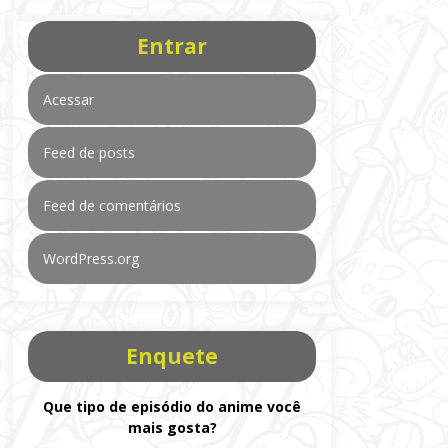
Entrar
Acessar
Feed de posts
Feed de comentários
WordPress.org
Enquete
Que tipo de episódio do anime você
mais gosta?