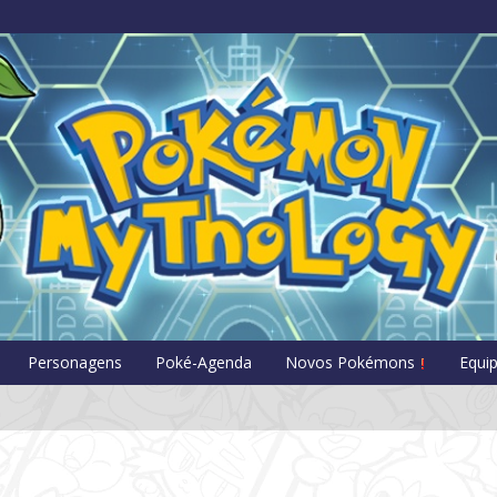
Pokémon Myt
Personagens
Poké-Agenda
Novos Pokémons
Equi