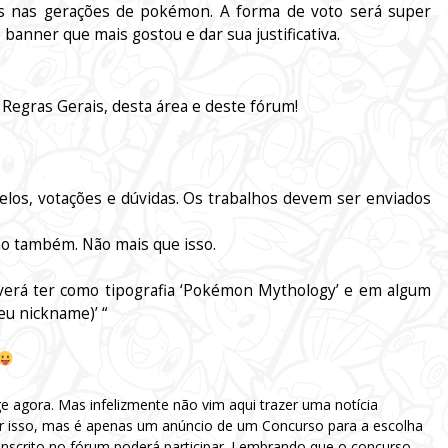
dos nas gerações de pokémon. A forma de voto será super
banner que mais gostou e dar sua justificativa.
Regras Gerais, desta área e deste fórum!
los, votações e dúvidas. Os trabalhos devem ser enviados
ão também. Não mais que isso.
verá ter como tipografia ‘Pokémon Mythology’ e em algum
eu nickname)’ “
uge agora. Mas infelizmente não vim aqui trazer uma notícia
 isso, mas é apenas um anúncio de um Concurso para a escolha
scrito no fórum poderá participar. Lembrando que o concurso