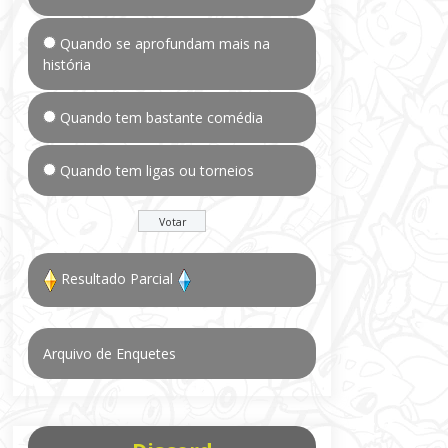
Quando se aprofundam mais na
história
Quando tem bastante comédia
Quando tem ligas ou torneios
Resultado Parcial
Arquivo de Enquetes