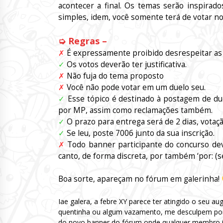
acontecer a final. Os temas serão inspira
simples, idem, você somente terá de votar no 
➭ Regras –
✗
É expressamente proibido desrespeitar as 
✓
Os votos deverão ter justificativa.
✗
Não fuja do tema proposto
✗
Você não pode votar em um duelo seu.
✓
Esse tópico é destinado à postagem de due
por MP, assim como reclamações também.
✓
O prazo para entrega será de 2 dias, votaç
✓
Se leu, poste 7006 junto da sua inscrição.
✗
Todo banner participante do concurso de
canto, de forma discreta, por também ‘por: (s
Boa sorte, apareçam no fórum em galerinha!
Iae galera, a febre XY parece ter atingido o seu a
quentinha ou algum vazamento, me desculpem por
do novo banner do fórum onde qualquer membro in