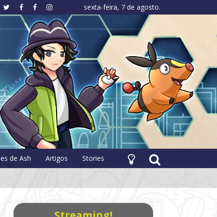
sexta-feira, 7 de agosto.
hology
pes de Ash
Artigos
Stories
Streaming!