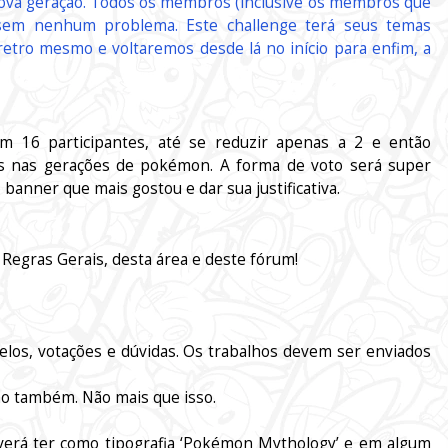
ova geração. Todos os membros (inclusive os membros que
, sem nenhum problema. Este challenge terá seus temas
etro mesmo e voltaremos desde lá no início para enfim, a
m 16 participantes, até se reduzir apenas a 2 e então
dos nas gerações de pokémon. A forma de voto será super
banner que mais gostou e dar sua justificativa.
Regras Gerais, desta área e deste fórum!
los, votações e dúvidas. Os trabalhos devem ser enviados
ão também. Não mais que isso.
verá ter como tipografia ‘Pokémon Mythology’ e em algum