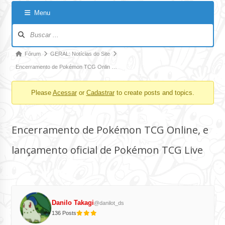
Menu
Navegação
no
fórum
Caminho
Fórum
GERAL: Notícias do Site
de
Encerramento de Pokémon TCG Onlin …
navegação
Please
Acessar
or
Cadastrar
to create posts and topics.
do
fórum
-
Encerramento de Pokémon TCG Online, e
Você
está
lançamento oficial de Pokémon TCG Live
aqui:
Danilo Takagi
@danilot_ds
136 Posts