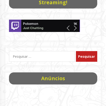
Streaming!
Pokemon
LsNIRO
1K
Just Chatting
Pokémon UNITE
Pesquisar
por:
Anúncios