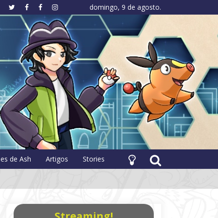
domingo, 9 de agosto.
hology
pes de Ash
Artigos
Stories
Streaming!