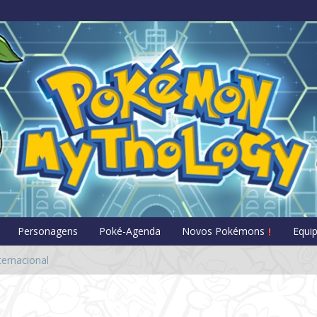
Pokémon Myt
Personagens
Poké-Agenda
Novos Pokémons
Equi
ernacional