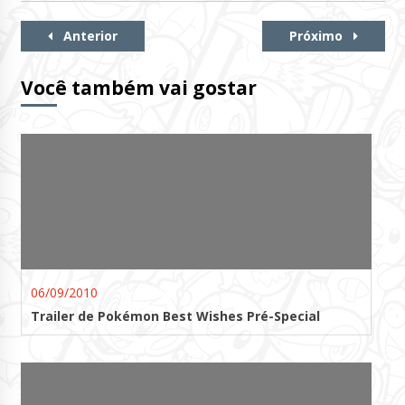
Continue
Anterior
Próximo
Lendo
Você também vai gostar
06/09/2010
Trailer de Pokémon Best Wishes Pré-Special