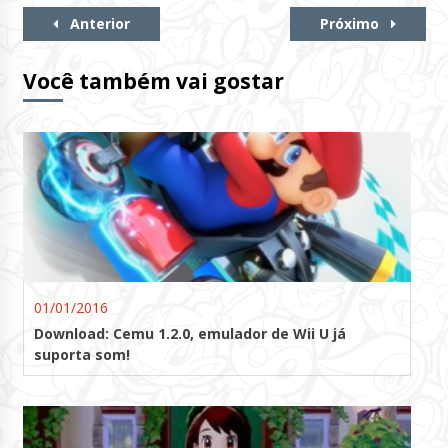
Continue
Anterior
Próximo
Lendo
Você também vai gostar
01/01/2016
Download: Cemu 1.2.0, emulador de Wii U já
suporta som!