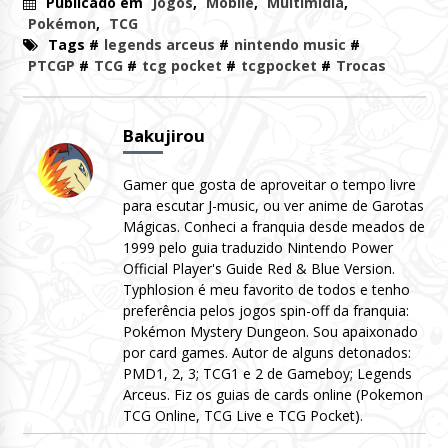
Publicado em
Jogos
,
Mobile
,
Multimídia
,
Pokémon
,
TCG
Tags #
legends arceus
#
nintendo music
#
PTCGP
#
TCG
#
tcg pocket
#
tcgpocket
#
Trocas
Bakujirou
Gamer que gosta de aproveitar o tempo livre
para escutar J-music, ou ver anime de Garotas
Mágicas. Conheci a franquia desde meados de
1999 pelo guia traduzido Nintendo Power
Official Player's Guide Red & Blue Version.
Typhlosion é meu favorito de todos e tenho
preferência pelos jogos spin-off da franquia:
Pokémon Mystery Dungeon. Sou apaixonado
por card games. Autor de alguns detonados:
PMD1, 2, 3; TCG1 e 2 de Gameboy; Legends
Arceus. Fiz os guias de cards online (Pokemon
TCG Online, TCG Live e TCG Pocket).