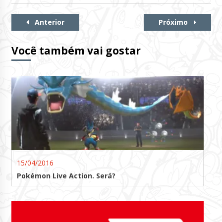
Continue
Anterior
Próximo
Lendo
Você também vai gostar
15/04/2016
Pokémon Live Action. Será?