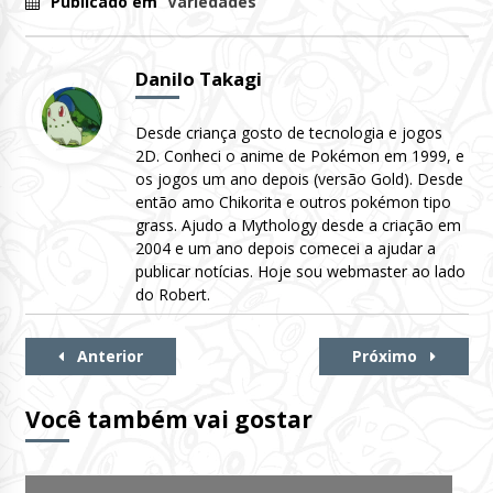
Publicado em
Variedades
Danilo Takagi
Desde criança gosto de tecnologia e jogos
2D. Conheci o anime de Pokémon em 1999, e
os jogos um ano depois (versão Gold). Desde
então amo Chikorita e outros pokémon tipo
grass. Ajudo a Mythology desde a criação em
2004 e um ano depois comecei a ajudar a
publicar notícias. Hoje sou webmaster ao lado
do Robert.
Continue
Anterior
Próximo
Lendo
Você também vai gostar