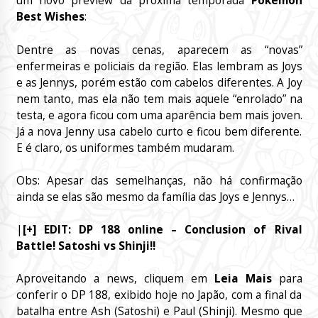
um novo preview da próxima temporada
Pokémon
Best Wishes
:
Dentre as novas cenas, aparecem as “novas”
enfermeiras e policiais da região. Elas lembram as Joys
e as Jennys, porém estão com cabelos diferentes. A Joy
nem tanto, mas ela não tem mais aquele “enrolado” na
testa, e agora ficou com uma aparência bem mais joven.
Já a nova Jenny usa cabelo curto e ficou bem diferente.
E é claro, os uniformes também mudaram.
Obs: Apesar das semelhanças, não há confirmação
ainda se elas são mesmo da família das Joys e Jennys…
|
[+] EDIT: DP 188 online – Conclusion of Rival
Battle! Satoshi vs Shinji!!
Aproveitando a news, cliquem em
Leia Mais
para
conferir o DP 188, exibido hoje no Japão, com a final da
batalha entre Ash (Satoshi) e Paul (Shinji). Mesmo que