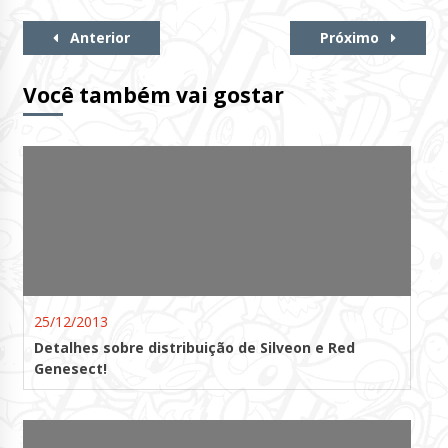
Continue
Anterior
Próximo
Lendo
Você também vai gostar
25/12/2013
Detalhes sobre distribuição de Silveon e Red
Genesect!