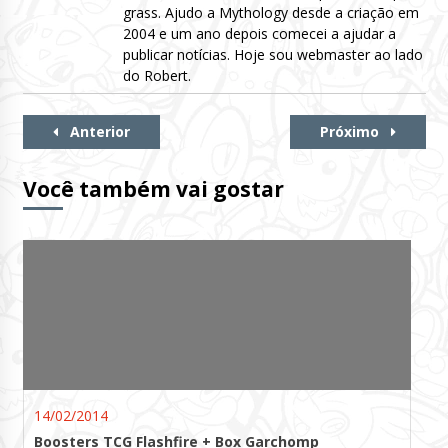
grass. Ajudo a Mythology desde a criação em
2004 e um ano depois comecei a ajudar a
publicar notícias. Hoje sou webmaster ao lado
do Robert.
Continue
Anterior
Próximo
Lendo
Você também vai gostar
14/02/2014
Boosters TCG Flashfire + Box Garchomp