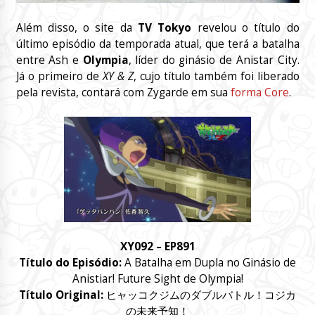
Além disso, o site da
TV Tokyo
revelou o título do
último episódio da temporada atual, que terá a batalha
entre Ash e
Olympia
, líder do ginásio de Anistar City.
Já o primeiro de
XY & Z
, cujo título também foi liberado
pela revista, contará com Zygarde em sua
forma Core
.
XY092 – EP891
Título do Episódio:
A Batalha em Dupla no Ginásio de
Anistiar! Future Sight de Olympia!
Título Original:
ヒャッコクジムのダブルバトル！コジカ
の未来予知！