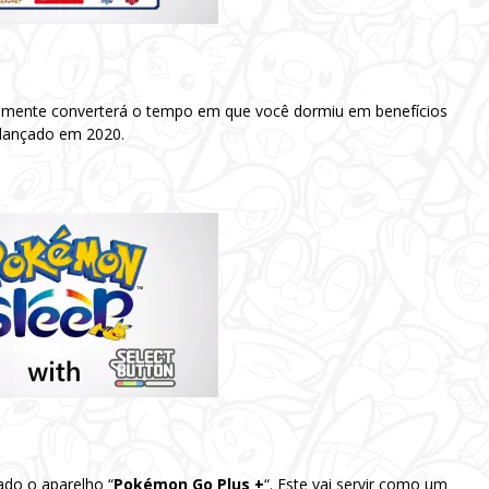
temente converterá o tempo em que você dormiu em benefícios
lançado em 2020.
ado o aparelho “
Pokémon Go Plus +
“. Este vai servir como um