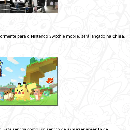
riormente para o Nintendo Switch e mobile, será lançado na
China
.
do. Este serviria como um serviço de
armazenamento
de