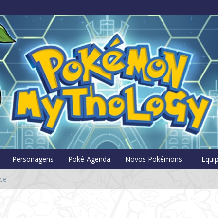
Pokémon Myt
Personagens
Poké-Agenda
Novos Pokémons
Equi
ce