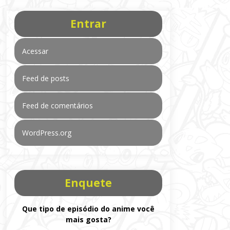
Entrar
Acessar
Feed de posts
Feed de comentários
WordPress.org
Enquete
Que tipo de episódio do anime você
mais gosta?