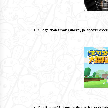
O jogo “
Pokémon Quest
“, já lançado ante
O aplicativo “
Pokémon Home
” foi anuncia