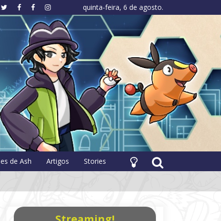
quinta-feira, 6 de agosto.
hology
pes de Ash
Artigos
Stories
Streaming!