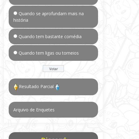
Quando se aprofundam mais na
história
Quando tem bastante comédia
Quando tem ligas ou torneios
Resultado Parcial
Arquivo de Enquetes