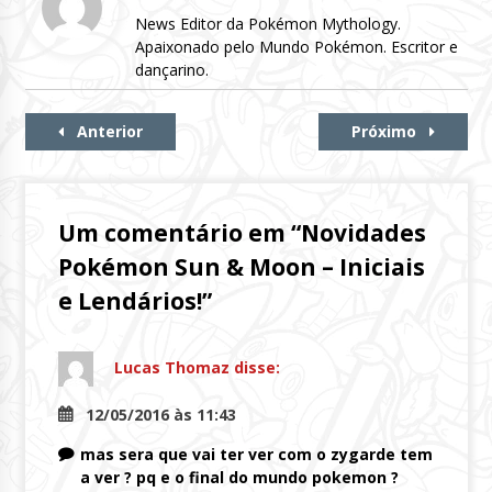
News Editor da Pokémon Mythology.
Apaixonado pelo Mundo Pokémon. Escritor e
dançarino.
Continue
Anterior
Próximo
Lendo
Um comentário em “
Novidades
Pokémon Sun & Moon – Iniciais
e Lendários!
”
Lucas Thomaz
disse:
12/05/2016 às 11:43
mas sera que vai ter ver com o zygarde tem
a ver ? pq e o final do mundo pokemon ?