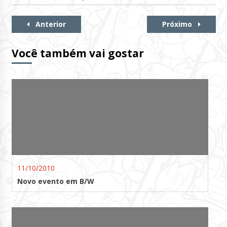
Continue
Anterior
Próximo
Lendo
Você também vai gostar
11/10/2010
Novo evento em B/W