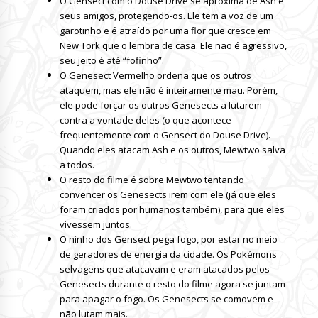
O Gensect com o Douse Drive se aproxima de Ash e
seus amigos, protegendo-os. Ele tem a voz de um
garotinho e é atraído por uma flor que cresce em
New Tork que o lembra de casa. Ele não é agressivo,
seu jeito é até “fofinho”.
O Genesect Vermelho ordena que os outros
ataquem, mas ele não é inteiramente mau. Porém,
ele pode forçar os outros Genesects a lutarem
contra a vontade deles (o que acontece
frequentemente com o Gensect do Douse Drive).
Quando eles atacam Ash e os outros, Mewtwo salva
a todos.
O resto do filme é sobre Mewtwo tentando
convencer os Genesects irem com ele (já que eles
foram criados por humanos também), para que eles
vivessem juntos.
O ninho dos Gensect pega fogo, por estar no meio
de geradores de energia da cidade. Os Pokémons
selvagens que atacavam e eram atacados pelos
Genesects durante o resto do filme agora se juntam
para apagar o fogo. Os Genesects se comovem e
não lutam mais.