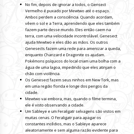
No fim, depois de ignorar a todos, o Gensect
Vermelho é puxado por Mewtwo até o espaço.
Ambos perdem a consciência. Quando acordam,
vêem o sol e a Terra, aprendendo que eles também
fazem parte desse mundo. Eles então caem na
terra, com uma velocidade incontrolável. Genesect
ajuda Mewtwo e eles dão as mãos. Os outros
Genesects fazem uma rede para amenizar a queda,
enquanto Charizard e Dragonite os ajudam.
Pokémons psíquicos do local criam uma bolha com a
água de uma lagoa, impedindo que eles atinjam o
chão com violência.
Os Genesect fazem seus ninhos em New Tork, mas
em uma região florida e longe dos perigos da
cidade.
Mewtwo vai embora, mas, quando o filme termina,
ele é visto observando a cidade.
Um Sableye e um Feraligatr selvagens são vistos em
muitas cenas. O Feraligatr para apagar os
constantes incêdios, mas o Sableye aparece
aleatoriamente e sem alguma razão evidente para