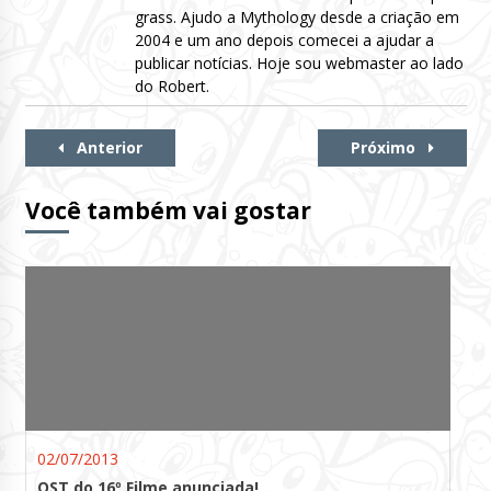
grass. Ajudo a Mythology desde a criação em
2004 e um ano depois comecei a ajudar a
publicar notícias. Hoje sou webmaster ao lado
do Robert.
Continue
Anterior
Próximo
Lendo
Você também vai gostar
02/07/2013
OST do 16º Filme anunciada!