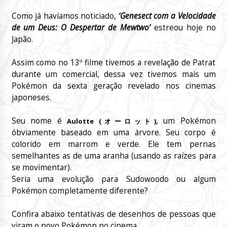
Como já havíamos noticiado,
‘Genesect com a Velocidade
de um Deus: O Despertar de Mewtwo’
estreou hoje no
Japão.
Assim como no 13º filme tivemos a revelação de Patrat
durante um comercial, dessa vez tivemos mais um
Pokémon da sexta geração revelado nos cinemas
japoneses.
Seu nome é
, um Pokémon
Aulotte (オーロット)
óbviamente baseado em uma árvore. Seu corpo é
colorido em marrom e verde. Ele tem pernas
semelhantes as de uma aranha (usando as raízes para
se movimentar).
Seria uma evolução para Sudowoodo ou algum
Pokémon completamente diferente?
Confira abaixo tentativas de desenhos de pessoas que
viram o novo Pokémon no cinema.