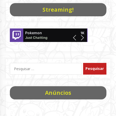
Streaming!
Pokemon
LsNIRO
1K
Just Chatting
Pokémon UNITE
Pesquisar
por:
Anúncios