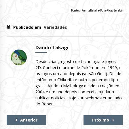
Fontes: FrenteBatalla/PokéPlus/Serebii
Publicado em
Variedades
Danilo Takagi
Desde criança gosto de tecnologia e jogos
2D. Conheci o anime de Pokémon em 1999, e
os jogos um ano depois (versão Gold). Desde
então amo Chikorita e outros pokémon tipo
grass. Ajudo a Mythology desde a criação em
2004 e um ano depois comecei a ajudar a
publicar notícias. Hoje sou webmaster ao lado
do Robert.
Continue
Anterior
Próximo
Lendo