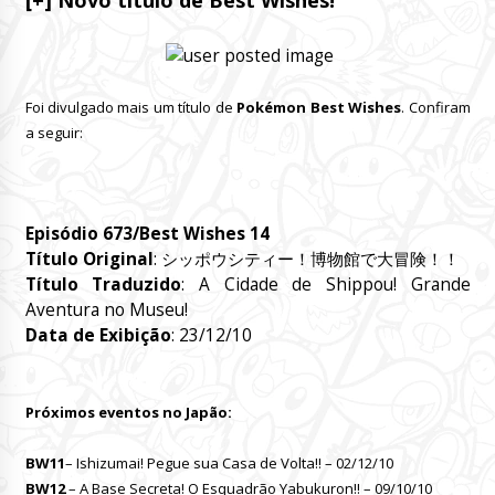
[+] Novo título de Best Wishes!
Foi divulgado mais um título de
Pokémon Best Wishes
. Confiram
a seguir:
Episódio 673/Best Wishes 14
Título Original
:
シッポウシティー！博物館で大冒険！！
Título Traduzido
: A Cidade de Shippou! Grande
Aventura no Museu!
Data de Exibição
: 23/12/10
Próximos eventos no Japão:
BW11
– Ishizumai! Pegue sua Casa de Volta!! – 02/12/10
BW12
– A Base Secreta! O Esquadrão Yabukuron!! – 09/10/10