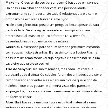
Makomo:
O design de seu personagem é baseado em sonhos.
Ela possui um olhar sonhador com uma personalidade
extremamente sonhadora. Isto tudo é relacionado a ela com o
propósito de explicar a função Game Sync.
N:
Ele é um gênio, mas possui um perigoso limite apesar de sua
neutralidade. Seu design é baseado em um típico homem
heterossexual, mas um pouco diferente [?]. O tema foi
desenhado inspirado em caixas de música.
Geechisu
Desenhado para ser um personagem muito estranho
com roupas muito estranhas. Ele, assim como a Equipe Plasma,
possuem um tema medieval cujo objetivo é assemelhar-se a um
cavaleiro que protege seu rei.
Trio de Sanyou:
Eles são trigêmeos, mas cada um com sua
persoanlidade distinta. Os cabelos foram desenhados para ser o
fator diferenciador entre eles e dar uma dica de qual o tipo de
Pokémon que eles gostam. A primeira vista, eles parecem
empregados, mas eles possuem uma maneira muito mais vistosa
de fazer as coisas.
Aloe:
Ela é baseada em uma figura espiritual maternal e uma
mulher negra forte. O avental que ela usa é por causa de seu