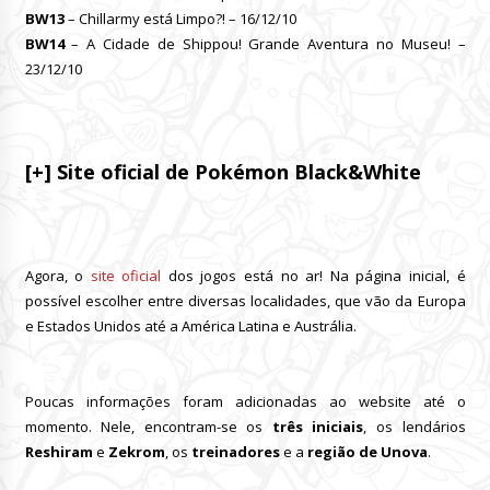
BW13
– Chillarmy está Limpo?! – 16/12/10
BW14
– A Cidade de Shippou! Grande Aventura no Museu! –
23/12/10
[+] Site oficial de Pokémon Black&White
Agora, o
site oficial
dos jogos está no ar! Na página inicial, é
possível escolher entre diversas localidades, que vão da Europa
e Estados Unidos até a América Latina e Austrália.
Poucas informações foram adicionadas ao website até o
momento. Nele, encontram-se os
três iniciais
, os lendários
Reshiram
e
Zekrom
, os
treinadores
e a
região de Unova
.