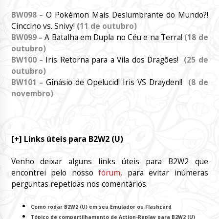
BW098 –
O Pokémon Mais Deslumbrante do Mundo?!
Cinccino vs. Snivy!
(11 de outubro)
BW099 –
A Batalha em Dupla no Céu e na Terra!
(18 de
outubro)
BW100 –
Iris Retorna para a Vila dos Dragões!
(25 de
outubro)
BW101 –
Ginásio de Opelucid! Iris VS Drayden!!
(8 de
novembro)
[+] Links úteis para B2W2 (U)
Venho deixar alguns links úteis para B2W2 que
encontrei pelo nosso
fórum
, para evitar inúmeras
perguntas repetidas nos comentários.
Como rodar B2W2 (U) em seu Emulador ou Flashcard
Tópico de compartilhamento de Action-Replay para B2W2 (U)