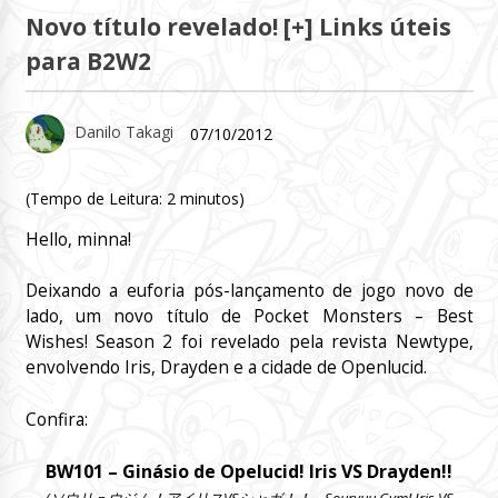
Novo título revelado! [+] Links úteis
para B2W2
Danilo Takagi
07/10/2012
(Tempo de Leitura:
2
minutos)
Hello, minna!
Deixando a euforia pós-lançamento de jogo novo de
lado, um novo título de Pocket Monsters – Best
Wishes! Season 2 foi revelado pela revista Newtype,
envolvendo Iris, Drayden e a cidade de Openlucid.
Confira:
BW101 – Ginásio de Opelucid! Iris VS Drayden!!
(ソウリュウジム！アイリスVSシャガ！！ – Souryuu Gym! Iris VS