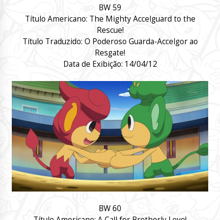
BW
59
Título Americano:
The Mighty Accelguard to the
Rescue!
Título Traduzido:
O Poderoso Guarda-Accelgor ao
Resgate!
Data de Exibição:
14/04/12
BW
60
Título Americano:
A Call for Brotherly Love!