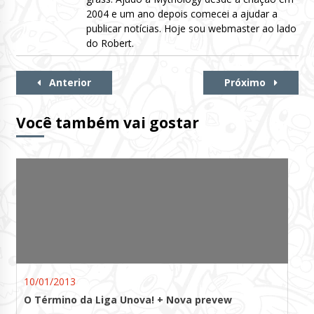
2004 e um ano depois comecei a ajudar a
publicar notícias. Hoje sou webmaster ao lado
do Robert.
Continue
Anterior
Próximo
Lendo
Você também vai gostar
10/01/2013
O Término da Liga Unova! + Nova prevew