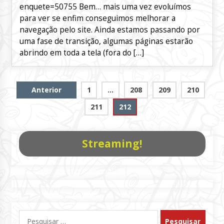
enquete=50755 Bem… mais uma vez evoluímos
para ver se enfim conseguimos melhorar a
navegação pelo site. Ainda estamos passando por
uma fase de transição, algumas páginas estarão
abrindo em toda a tela (fora do […]
Paginação
Anterior
1
…
208
209
210
de
211
212
posts
Streaming!
Pesquisar