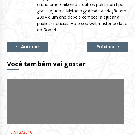
então amo Chikorita e outros pokémon tipo
grass. Ajudo a Mythology desde a criação em
2004 e um ano depois comecei a ajudar a
publicar notícias. Hoje sou webmaster ao lado
do Robert.
Continue
Anterior
Próximo
Lendo
Você também vai gostar
07/12/2010