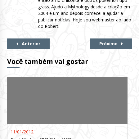
então amo Chikorita e outros pokémon tipo
grass. Ajudo a Mythology desde a criação em
2004 e um ano depois comecei a ajudar a
publicar notícias. Hoje sou webmaster ao lado
do Robert.
Continue
Anterior
Próximo
Lendo
Você também vai gostar
11/01/2012