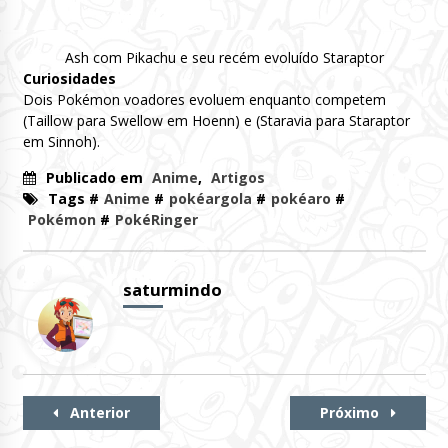
Ash com Pikachu e seu recém evoluído Staraptor
Curiosidades
Dois Pokémon voadores evoluem enquanto competem
(Taillow para Swellow em Hoenn) e (Staravia para Staraptor
em Sinnoh).
Publicado em
Anime
,
Artigos
Tags #
Anime
#
pokéargola
#
pokéaro
#
Pokémon
#
PokéRinger
saturmindo
Continue
Anterior
Próximo
Lendo