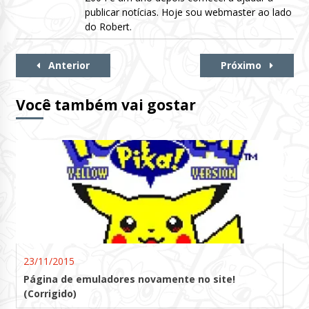
publicar notícias. Hoje sou webmaster ao lado
do Robert.
Continue
Anterior
Próximo
Lendo
Você também vai gostar
23/11/2015
Página de emuladores novamente no site!
(Corrigido)