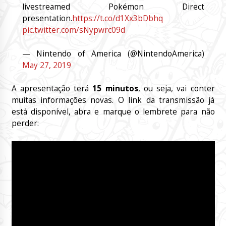
livestreamed Pokémon Direct
presentation.
https://t.co/d1Xx3bDbhq
pic.twitter.com/sNypwrc09d
— Nintendo of America (@NintendoAmerica)
May 27, 2019
A apresentação terá
15 minutos
, ou seja, vai conter
muitas informações novas. O link da transmissão já
está disponível, abra e marque o lembrete para não
perder: