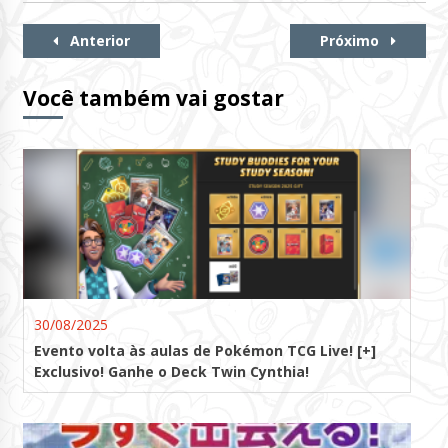
Continue
Anterior
Próximo
Lendo
Você também vai gostar
30/08/2025
Evento volta às aulas de Pokémon TCG Live! [+]
Exclusivo! Ganhe o Deck Twin Cynthia!