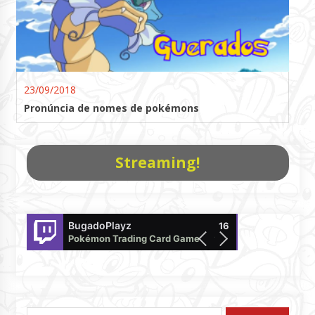
23/09/2018
Pronúncia de nomes de pokémons
Streaming!
BugadoPlayz
PokemonTCG
16
Pokémon Trading Card Game Live
offline
Pesquisar