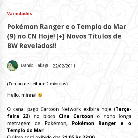
Variedades
Pokémon Ranger e o Templo do Mar
(9) no CN Hoje! [+] Novos Títulos de
BW Revelados!!
Danilo Takagi
22/02/2011
(Tempo de Leitura:
2
minutos)
Hello, minna!
O canal pago Cartoon Network exibirá hoje (
Terça-
feira 22
) no bloco
Cine Cartoon
o nono longa
metragem de Pokémon,
Pokémon Ranger e o
Templo do Mar
!
O filme será exibido das
21:05 às 23:00
.